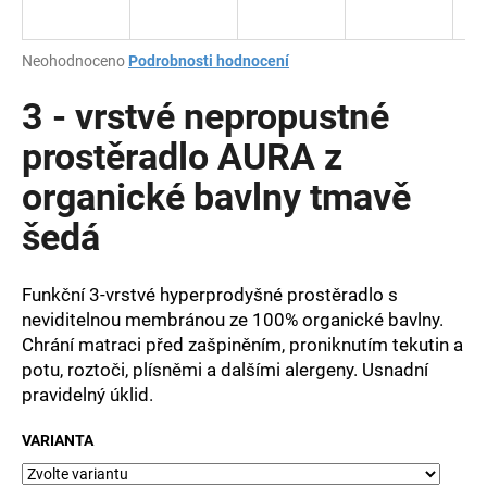
a
j
Průměrné
Neohodnoceno
Podrobnosti hodnocení
í
hodnocení
produktu
3 - vrstvé nepropustné
t
je
?
0,0
prostěradlo AURA z
z
organické bavlny tmavě
5
hvězdiček.
šedá
HLEDAT
Funkční 3-vrstvé hyperprodyšné prostěradlo s
neviditelnou membránou ze 100% organické bavlny.
Chrání matraci před zašpiněním, proniknutím tekutin a
D
o
potu, roztoči, plísněmi a dalšími alergeny. Usnadní
p
pravidelný úklid.
o
r
VARIANTA
u