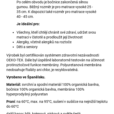
Po celém obvodu je bočnice zakončená silnou
gumou. Běžný rozměr je pro matrace vysoké 25 -
35 cm. K dispozici také rozměr pro matrace vysoké
40 - 45 cm.
Je ideální pro:
Všechny, kteří chtějí chránit své zdraví, udržet svou
matraci v čistotě a prodloužit její životnost
Alergiky, včetně alergiků na roztoče
Děti a seniory
Výrobek byl certifikován systémem zdravotní nezávadnosti
OEKO-TEX. Dále byl úspěšně laboratorně testován na účinnost
protiroztočové funkce membrány. Polyuretanová membrána
neobsahuje ftaláty ani chlor, je recyklovatelná.
Vyrobeno ve Španělsku.
Materiál:
svrchní a spodní materiál 100% organická bavlna,
bočnice 100% organická bavlna, membrána 100%
hyperprodyšný polyuretan
Praní
: na 60°C, max. na 95°C, sušení v sušičce na nejnižší teplotu
do 60°C
další barvy: bílá, krémová, písková a světle šedá.