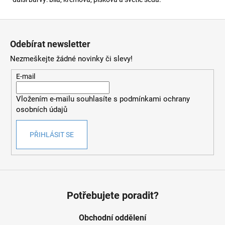
Z
á
Odebírat newsletter
p
Nezmeškejte žádné novinky či slevy!
a
t
E-mail
í
Vložením e-mailu souhlasíte s
podmínkami ochrany
osobních údajů
PŘIHLÁSIT SE
Potřebujete poradit?
Obchodní oddělení