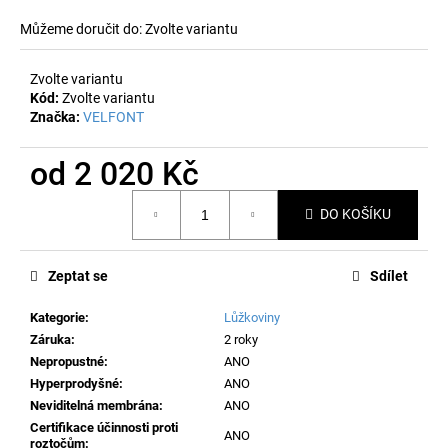
č
u
Můžeme doručit do:
Zvolte variantu
j
e
Zvolte variantu
m
Kód:
Zvolte variantu
e
Značka:
VELFONT
od
2 020 Kč
Měrná
DO KOŠÍKU
cena:
Zeptat se
Sdílet
Kategorie
:
Lůžkoviny
Záruka
:
2 roky
Nepropustné
:
ANO
Hyperprodyšné
:
ANO
Neviditelná membrána
:
ANO
Certifikace účinnosti proti
ANO
roztočům
: