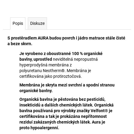
Popis
Diskuze
S prostěradlem AURA budou povrch i jádro matrace stále čisté
a beze skvrn.
Je vyrobeno z oboustranné 100 % organické
bavlny, uprostřed
neviditelná nepropustná
hyperprodyšná membrána z
polyuretanu Neotherm®. Membrána je
certifikována jako protiroztočová.
Membrána je skryta mezi svrchní a spodní stranou
organické bavlny.
Organická bavlna je pěstována bez pesticidů,
insekticidů a dalších chemických látek. Organická
bavlna používaná pro výrobky značky Velfont® je
certifikována a tak je prokázána nepřítomnost
reziduí zakázaných chemických látek. Aura je
proto hypoalergenní.