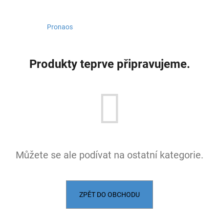
a
j
Pronaos
í
t
?
Produkty teprve připravujeme.
HLEDAT
Můžete se ale podívat na ostatní kategorie.
D
o
p
o
ZPĚT DO OBCHODU
r
u