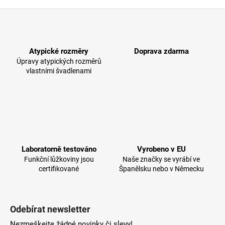
č
u
Z
j
á
e
p
m
Atypické rozměry
Doprava zdarma
a
e
Úpravy atypických rozměrů
t
vlastními švadlenami
í
Laboratorně testováno
Vyrobeno v EU
Funkční lůžkoviny jsou
Naše značky se vyrábí ve
certifikované
Španělsku nebo v Německu
Odebírat newsletter
Nezmeškejte žádné novinky či slevy!