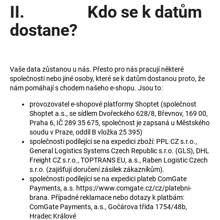
II. Kdo se k datům
dostane?
Vaše data zůstanou u nás. Přesto pro nás pracují některé
společnosti nebo jiné osoby, které se k datům dostanou proto, že
nám pomáhají s chodem našeho e-shopu. Jsou to:
provozovatel e-shopové platformy Shoptet (společnost
Shoptet a.s., se sídlem Dvořeckého 628/8, Břevnov, 169 00,
Praha 6, IČ 289 35 675, společnost je zapsaná u Městského
soudu v Praze, oddíl B vložka 25 395)
společnosti podílející se na expedici zboží: PPL CZ s.r.o.,
General Logistics Systems Czech Republic s.r.o. (GLS), DHL
Freight CZ s.r.o., TOPTRANS EU, a.s., Raben Logistic Czech
s.r.o. (zajišťují doručení zásilek zákazníkům).
společnosti podílející se na expedici plateb ComGate
Payments, a.s. https://www.comgate.cz/cz/platebni-
brana. Případné reklamace nebo dotazy k platbám:
ComGate Payments, a.s., Gočárova třída 1754/48b,
Hradec Králové