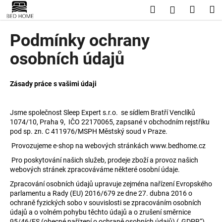
K
Přejít
Hledat
Nákup
M
Přihlášení
na
o
obsah
Zpět
Zpět
košík
š
Podmínky ochrany
í
C
osobních údajů
k
o
p
Zásady práce s vašimi údaji
o
t
Jsme společnost Sleep Expert s.r.o. se sídlem Bratří Venclíků
ř
1074/10, Praha 9,
IČO 22170065, zapsané v obchodním rejstříku
e
pod sp. zn. C 411976/MSPH Městský soud v Praze.
b
Provozujeme e-shop na webových stránkách www.bedhome.cz
u
Pro poskytování našich služeb, prodeje zboží a provoz našich
j
webových stránek zpracováváme některé osobní údaje.
e
Zpracování osobních údajů upravuje zejména nařízení Evropského
parlamentu a Rady (EU) 2016/679 ze dne 27. dubna 2016 o
t
ochraně fyzických sobo v souvislosti se zpracováním osobních
e
údajů a o volném pohybu těchto údajů a o zrušení směrnice
n
95/46/ES (obecné nařízení o ochraně osobních údajů) („GDPR“)