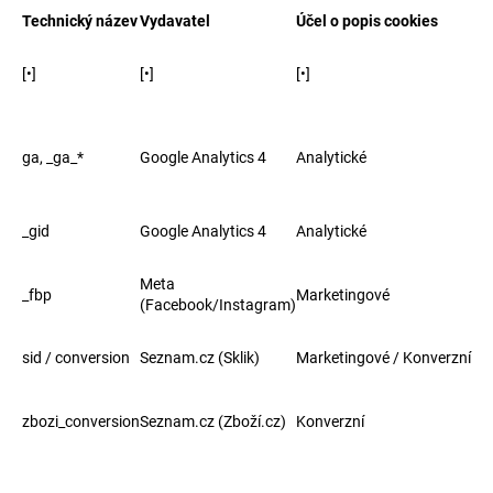
Technický název
Vydavatel
Účel o popis cookies
[•]
[•]
[•]
ga, _ga_*
Google Analytics 4
Analytické
_gid
Google Analytics 4
Analytické
Meta
_fbp
Marketingové
(Facebook/Instagram)
sid / conversion
Seznam.cz (Sklik)
Marketingové / Konverzní
zbozi_conversion
Seznam.cz (Zboží.cz)
Konverzní