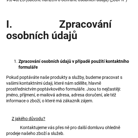
a
j
I. Zpracování
í
t
osobních údajů
?
Zpracování osobních údajů v případě použití kontaktního
formuláře
HLEDAT
Pokud poptáváte naše produkty a služby, budeme pracovat s
vašimi kontaktními údaji, které nám sdělíte, hlavně
prostřednictvím poptávkového formuláře. Jsou to nejčastěji:
jméno, příjmení, e-mailová adresa, adresa doručení, ale též
D
informace o zboží, o které má zákazník zájem.
o
p
o
Z jakého důvodu?
r
Kontaktujeme vás přes ně pro další domluvu ohledně
u
prodeje našeho zboží a služeb.