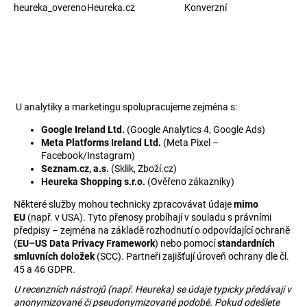
heureka_overeno
Heureka.cz
Konverzní
U analytiky a marketingu spolupracujeme zejména s:
Google Ireland Ltd.
(Google Analytics 4, Google Ads)
Meta Platforms Ireland Ltd.
(Meta Pixel –
Facebook/Instagram)
Seznam.cz, a.s.
(Sklik, Zboží.cz)
Heureka Shopping s.r.o.
(Ověřeno zákazníky)
Některé služby mohou technicky zpracovávat údaje
mimo
EU
(např. v USA). Tyto přenosy probíhají v souladu s právními
předpisy – zejména na základě rozhodnutí o odpovídající ochraně
(
EU–US Data Privacy Framework
) nebo pomocí
standardních
smluvních doložek
(SCC). Partneři zajišťují úroveň ochrany dle čl.
45 a 46 GDPR.
U recenzních nástrojů (např. Heureka) se údaje typicky předávají v
anonymizované či pseudonymizované podobě. Pokud odešlete