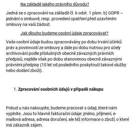
č
Na základě jakého právního důvodu?
u
Jedná se o zpracování na základě čl. 6 odst. 1 písm. b) GDPR –
j
jednání o smlouvě, resp. provedení opatření před uzavřením
e
smlouvy na vaši žádost.
m
e
Jak dlouho budeme osobní údaje zpracovávat?
Vaše osobní údaje budou zpracovávány po dobu trvání účinků
práv a povinností ze smlouvy a dále po dobu nutnou pro účely
archivování podle příslušných obecně závazných právních
předpisů, nejdéle však po dobu stanovenou obecně závaznými
právními předpisy (10 let od posledního poskytnutí takové služby
nebo dodání zboží).
Zpracování osobních údajů v případě nákupu
Pokud u nás nakoupíte, budeme pracovat s údaji, které nám
vyplníte. Jsou to hlavně fakturační údaje: jméno, příjmení, e-
mailová adresa, adresa doručení, ale též informace o zboží, o které
má zákazník zájem.