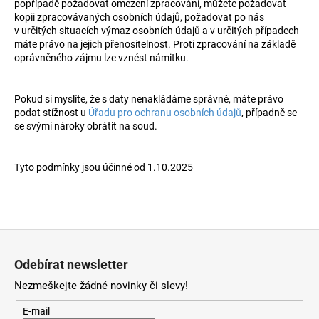
popřípadě požadovat omezení zpracování, můžete požadovat
kopii zpracovávaných osobních údajů, požadovat po nás
v určitých situacích výmaz osobních údajů a v určitých případech
máte právo na jejich přenositelnost. Proti zpracování na základě
oprávněného zájmu lze vznést námitku.
Pokud si myslíte, že s daty nenakládáme správně, máte právo
podat stížnost u
Úřadu pro ochranu osobních údajů
, případně se
se svými nároky obrátit na soud.
Tyto podmínky jsou účinné od 1.10.2025
Z
á
Odebírat newsletter
p
Nezmeškejte žádné novinky či slevy!
a
t
E-mail