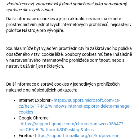
vlastní recenzi, zpracovává ji daná společnost jako samostatný
správce dle svých zásad.
Další informace o cookies a jejich aktuální seznam naleznete
prostřednictvím jednotlivých internetových prohlížečů, nejčastěji v
položce Nástroje pro vývojáře.
Souhlas může být vyjádřen prostřednictvím zaškrtávacího políčka
obsaženého v tzv. cookie liště. Soubory cookies můžete i následně
v nastavení svého internetového prohlížeče odmítnout, nebo si
nastavit užívání jen některých.
Další informace o správě cookies v jednotlivých prohlížečích
naleznete na následujících odkazech:
Internet Explorer -
https://support.microsoft.com/cs-
cz/help/17442/windows-internet-explorer-delete-manage-
cookies
Google Chrome
-
https://support.google.com/chrome/answer/95647?
co=GENIE.Platform%3DDesktop&hl=cs
Firefox -
https://support.mozilla.org/cs/kb/povoleni-