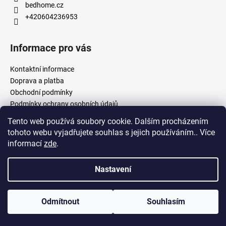
bedhome.cz
+420604236953
Informace pro vás
Kontaktní informace
Doprava a platba
Obchodní podmínky
Podmínky ochrany osobních údajů
Tento web používá soubory cookie. Dalším procházením
tohoto webu vyjadřujete souhlas s jejich používáním.. Více
Facebook
informací
zde
.
Nastavení
Vytvořil Shoptet
Odmítnout
Souhlasím
Copyright 2026
Bed Home
. Všechna práva vyhrazena.