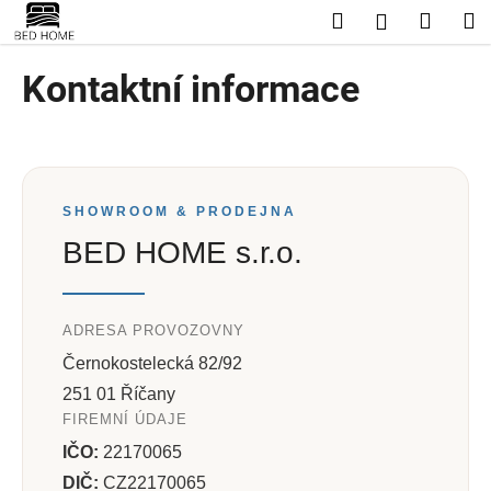
K
Přejít
Hledat
Nákup
M
Přihlášení
na
o
obsah
Zpět
Zpět
košík
š
Kontaktní informace
í
C
k
o
p
o
SHOWROOM & PRODEJNA
t
BED HOME s.r.o.
ř
e
b
ADRESA PROVOZOVNY
u
Černokostelecká 82/92
j
251 01 Říčany
e
FIREMNÍ ÚDAJE
t
IČO:
22170065
e
DIČ:
CZ22170065
n