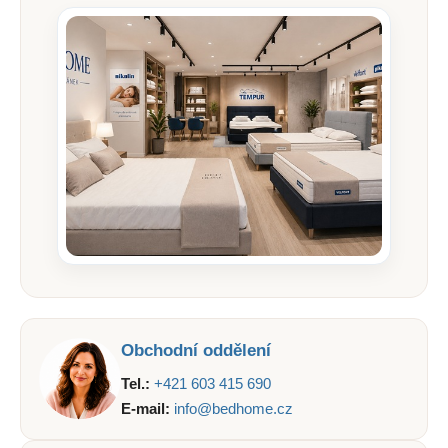
a
j
í
t
?
HLEDAT
D
o
Obchodní oddělení
p
o
Tel.:
+421 603 415 690
r
E-mail:
info@bedhome.cz
u