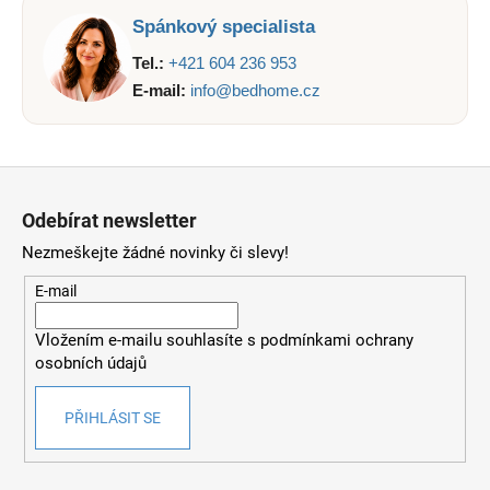
č
u
Spánkový specialista
j
Tel.:
+421 604 236 953
e
E-mail:
info@bedhome.cz
m
e
Z
á
Odebírat newsletter
p
Nezmeškejte žádné novinky či slevy!
a
t
E-mail
í
Vložením e-mailu souhlasíte s
podmínkami ochrany
osobních údajů
PŘIHLÁSIT SE