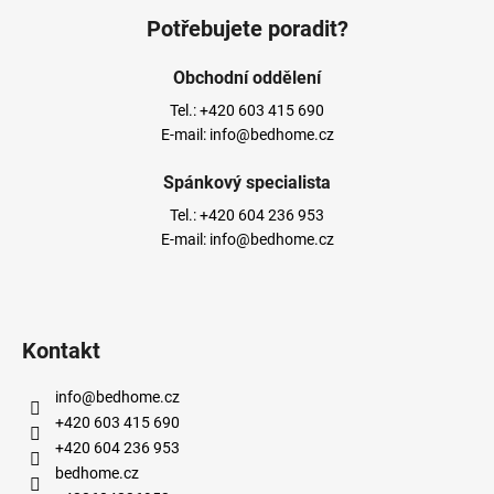
a
Potřebujete poradit?
j
Obchodní oddělení
í
t
Tel.:
+420 603 415 690
E-mail:
info@bedhome.cz
?
Spánkový specialista
Tel.:
+420 604 236 953
E-mail:
info@bedhome.cz
HLEDAT
Kontakt
D
o
p
info
@
bedhome.cz
o
+420 603 415 690
r
+420 604 236 953
u
bedhome.cz