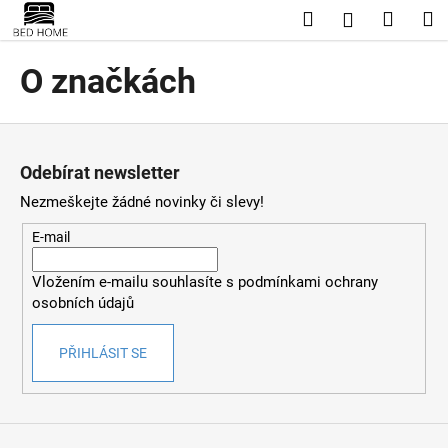
K
Přejít
Hledat
Nákup
M
Přihlášení
na
o
obsah
Zpět
Zpět
košík
š
O značkách
í
C
k
Z
o
á
p
Odebírat newsletter
p
o
Nezmeškejte žádné novinky či slevy!
a
t
t
ř
E-mail
í
e
Vložením e-mailu souhlasíte s
podmínkami ochrany
b
osobních údajů
u
j
PŘIHLÁSIT SE
e
t
e
n