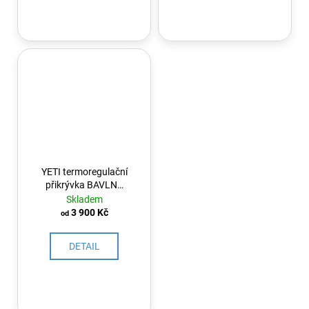
YETI termoregulační
přikrývka BAVLNA
OUTLAST ®250g
Skladem
3 900 Kč
od
DETAIL