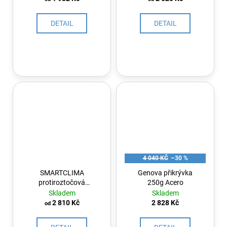
Viscofresh
DETAIL
DETAIL
4 040 KČ
–30 %
SMARTCLIMA
Genova přikrývka
protiroztočová
250g Acero
přikrývka s výplní
Skladem
Skladem
ACARSAN®
2 810 Kč
2 828 Kč
od
NATURAL DUO