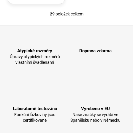
29
položek celkem
O
v
Z
l
á
á
d
p
a
Atypické rozměry
Doprava zdarma
a
c
Úpravy atypických rozměrů
t
í
vlastními švadlenami
í
p
r
v
k
y
v
ý
Laboratorně testováno
Vyrobeno v EU
p
Funkční lůžkoviny jsou
Naše značky se vyrábí ve
certifikované
i
Španělsku nebo v Německu
s