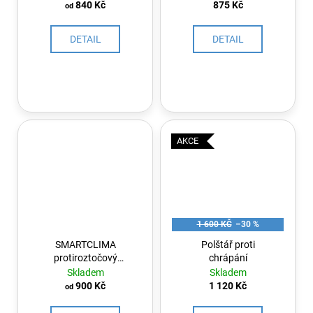
č
ACARSAN®
840 Kč
875 Kč
od
u
NATURAL- MEDIUM
j
DETAIL
DETAIL
e
m
e
AKCE
1 600 KČ
–30 %
SMARTCLIMA
Polštář proti
protiroztočový
chrápání
polštář s výplní
Skladem
Skladem
ACARSAN®
900 Kč
1 120 Kč
od
NATURAL- HIGH