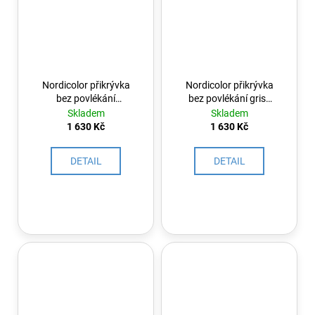
Nordicolor přikrývka
Nordicolor přikrývka
bez povlékání
bez povlékání gris/
azul/gris perla
perla
Skladem
Skladem
1 630 Kč
1 630 Kč
DETAIL
DETAIL