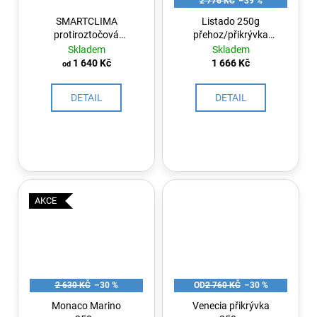
2 776 KČ
–39 %
SMARTCLIMA
Listado 250g
protiroztočová
přehoz/přikrývka
přikrývka s výplní
Taupe-hnědá
Skladem
Skladem
ACARSAN®
1 640 Kč
1 666 Kč
od
NATURAL 400g
DETAIL
DETAIL
AKCE
2 630 KČ
–30 %
OD
2 760 KČ
–30 %
Monaco Marino
Venecia přikrývka