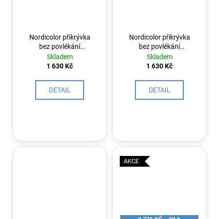
Nordicolor přikrývka
Nordicolor přikrývka
bez povlékání
bez povlékání
taupe/cuerda
verde/cuerda
Skladem
Skladem
1 630 Kč
1 630 Kč
DETAIL
DETAIL
AKCE