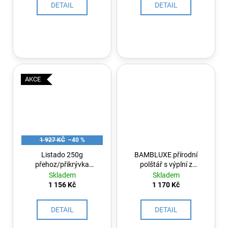
DETAIL
DETAIL
AKCE
1 927 KČ
–40 %
Listado 250g
BAMBLUXE přírodní
přehoz/přikrývka
polštář s výplní z
Indigo-fialová
bambusu
Skladem
Skladem
1 156 Kč
1 170 Kč
DETAIL
DETAIL