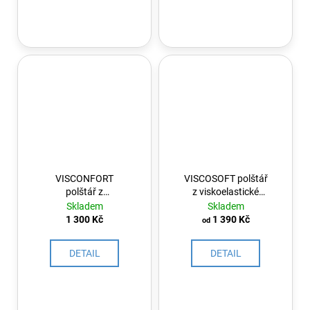
VISCONFORT
VISCOSOFT polštář
polštář z
z viskoelastické
viskoelastické pěny
pěny
Skladem
Skladem
1 300 Kč
1 390 Kč
od
DETAIL
DETAIL