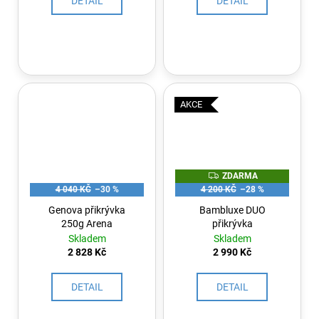
DETAIL
DETAIL
AKCE
Z
ZDARMA
D
4 040 KČ
–30 %
4 200 KČ
–28 %
A
R
Genova přikrývka
Bambluxe DUO
M
250g Arena
přikrývka
A
Skladem
Skladem
2 828 Kč
2 990 Kč
DETAIL
DETAIL