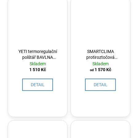
YETI termoregulační
SMARTCLIMA
polštář BAVLNA
protiroztočová
OUTLAST
přikrývka s výplní
Skladem
Skladem
ACARSAN®
1 510 Kč
1 570 Kč
od
NATURAL 250g
DETAIL
DETAIL