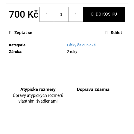
č
u
700 Kč
j
DO KOŠÍKU
e
Měrná
m
cena:
Zeptat se
Sdílet
e
Kategorie
:
Látky čalounické
Záruka
:
2 roky
Atypické rozměry
Doprava zdarma
Úpravy atypických rozměrů
vlastními švadlenami