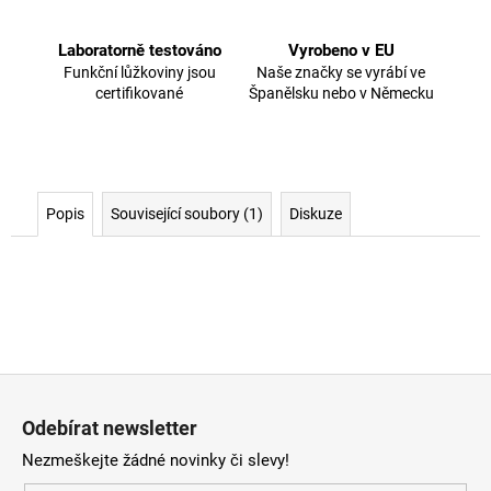
Laboratorně testováno
Vyrobeno v EU
Funkční lůžkoviny jsou
Naše značky se vyrábí ve
certifikované
Španělsku nebo v Německu
Popis
Související soubory (1)
Diskuze
Z
á
Odebírat newsletter
p
Nezmeškejte žádné novinky či slevy!
a