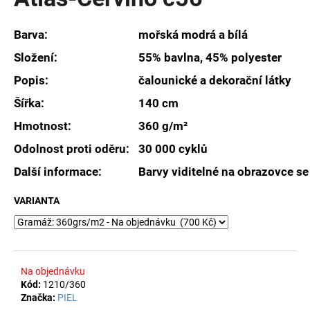
je
a
0,0
z
j
Barva:
mořská modrá a bílá
5
í
hvězdiček.
Složení:
55% bavlna, 45% polyester
t
Popis:
čalounické a dekorační látky
?
Šířka:
140 cm
Hmotnost:
360 g/m²
Odolnost proti oděru:
30 000 cyklů
HLEDAT
Další informace:
Barvy viditelné na obrazovce se
VARIANTA
D
o
p
o
Na objednávku
r
Kód:
1210/360
u
Značka:
PIEL