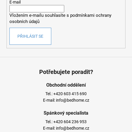
t
E-mail
í
Vložením e-mailu souhlasíte s
podmínkami ochrany
osobních údajů
PŘIHLÁSIT SE
Potřebujete poradit?
Obchodní oddělení
Tel.:
+420 603 415 690
E-mail:
info@bedhome.cz
Spánkový specialista
Tel.:
+420 604 236 953
E-mail:
info@bedhome.cz