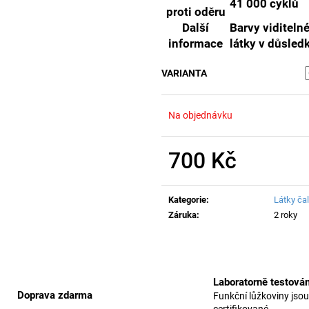
41 000 cyklů
proti oděru
Další
Barvy viditeln
informace
látky v důsled
VARIANTA
Na objednávku
700 Kč
Měrná
cena:
Kategorie
:
Látky ča
Záruka
:
2 roky
Laboratorně testová
Doprava zdarma
Funkční lůžkoviny jsou
certifikované