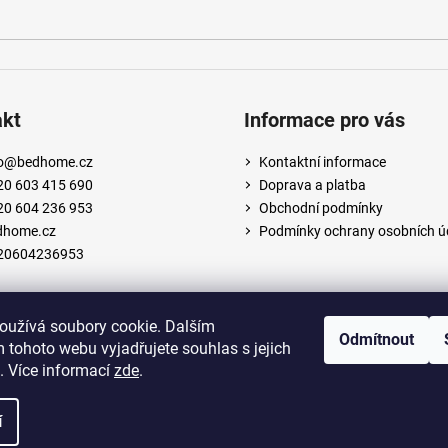
akt
Informace pro vás
o
@
bedhome.cz
Kontaktní informace
20 603 415 690
Doprava a platba
20 604 236 953
Obchodní podmínky
dhome.cz
Podmínky ochrany osobních ú
20604236953
oužívá soubory cookie. Dalším
Odmítnout
 tohoto webu vyjadřujete souhlas s jejich
. Více informací
zde
.
í