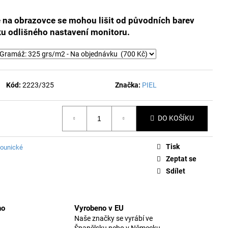
é na obrazovce se mohou lišit od původních barev
ku odlišného nastavení monitoru.
Kód:
2223/325
Značka:
PIEL
DO KOŠÍKU
Tisk
lounické
Zeptat se
Sdílet
no
Vyrobeno v EU
Naše značky se vyrábí ve
Španělsku nebo v Německu