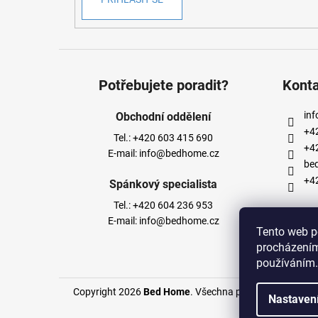
Potřebujete poradit?
Kont
inf
Obchodní oddělení
+4
Tel.:
+420 603 415 690
+4
E-mail:
info@bedhome.cz
be
+4
Spánkový specialista
Tel.:
+420 604 236 953
E-mail:
info@bedhome.cz
Tento web p
procházením
používáním.
Copyright 2026
Bed Home
. Všechna práva vyhrazena.
Nastaven