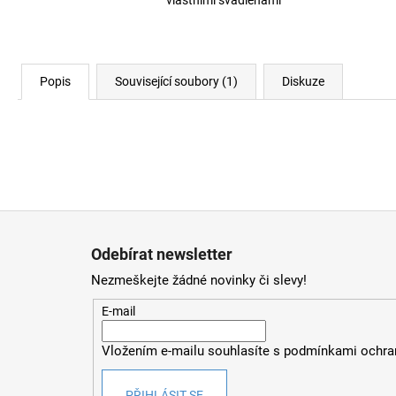
Popis
Související soubory (1)
Diskuze
Z
á
Odebírat newsletter
p
Nezmeškejte žádné novinky či slevy!
a
t
E-mail
í
Vložením e-mailu souhlasíte s
podmínkami ochran
PŘIHLÁSIT SE