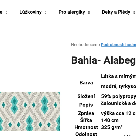
e
Lůžkoviny
Pro alergiky
Deky a Plédy
Co potřebujete najít?
Průměrné
Neohodnoceno
Podrobnosti hodn
hodnocení
produktu
Bahia- Alabe
HLEDAT
je
0,0
z
Látka s mírným
5
Barva
Doporučujeme
hvězdiček.
modrá, tyrkys
Složení
59% polypropy
čalounické a d
Popis
Zpráva
výška cca 12 
Šířka
140 cm
Hmotnost
325 g/m²
Odolnost