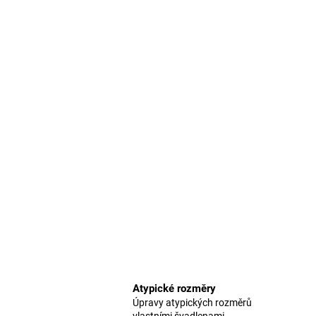
Atypické rozměry
Úpravy atypických rozměrů
vlastními švadlenami