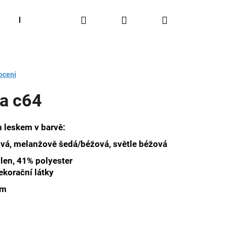
Hledat
Přihlášení
Nákupní
Látky čalounické
Blog
Užitečné rady
O 
košík
ocení
ga c64
 leskem v barvě:
ová, melanžově šedá/béžová, světle béžová
len, 41% polyester
ekorační látky
cm