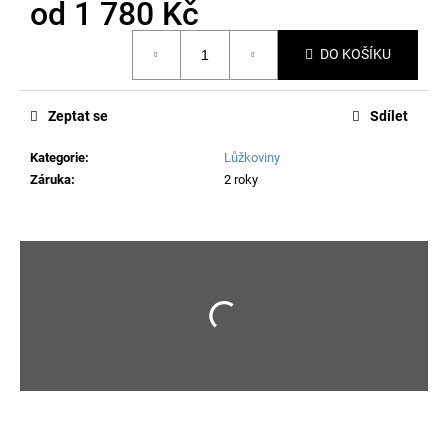
od
1 780 Kč
Měrná
DO KOŠÍKU
cena:
Zeptat se
Sdílet
Kategorie
:
Lůžkoviny
Záruka
:
2 roky