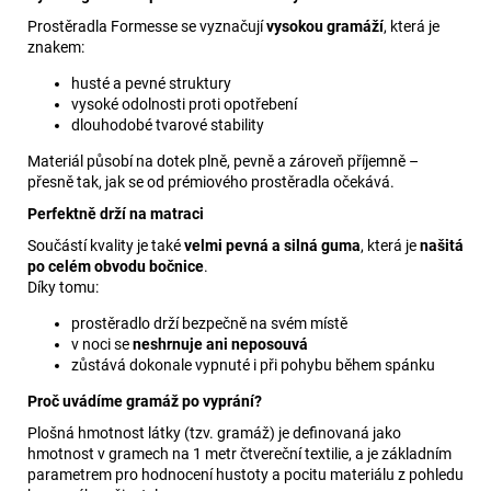
Prostěradla Formesse se vyznačují
vysokou gramáží
, která je
znakem:
husté a pevné struktury
vysoké odolnosti proti opotřebení
dlouhodobé tvarové stability
Materiál působí na dotek plně, pevně a zároveň příjemně –
přesně tak, jak se od prémiového prostěradla očekává.
Perfektně drží na matraci
Součástí kvality je také
velmi pevná a silná guma
, která je
našitá
po celém obvodu bočnice
.
Díky tomu:
prostěradlo drží bezpečně na svém místě
v noci se
neshrnuje ani neposouvá
zůstává dokonale vypnuté i při pohybu během spánku
Proč uvádíme gramáž po vyprání?
Plošná hmotnost látky (tzv. gramáž) je definovaná jako
hmotnost v gramech na 1 metr čtvereční textilie, a je základním
parametrem pro hodnocení hustoty a pocitu materiálu z pohledu