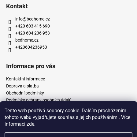
Kontakt
info
@
bedhome.cz
+420 603 415 690
+420 604 236 953
bedhome.cz
+420604236953
Informace pro vás
Kontaktní informace
Doprava a platba
Obchodní podmínky
Podmínky ochrany osobních údajů
Tento web používá soubory cookie. Dalším procházením
tohoto webu vyjadřujete souhlas s jejich používáním.. Více
Facebook
informací
zde
.