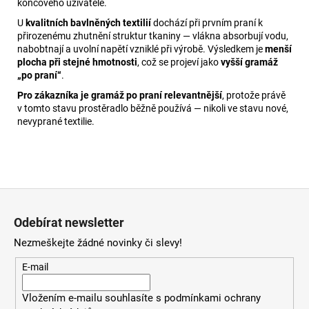
koncového uživatele.
U
kvalitních bavlněných textilií
dochází při prvním praní k
přirozenému zhutnění struktur tkaniny — vlákna absorbují vodu,
nabobtnají a uvolní napětí vzniklé při výrobě. Výsledkem je
menší
plocha při stejné hmotnosti
, což se projeví jako
vyšší gramáž
„po praní“
.
Pro zákazníka je gramáž po praní relevantnější
, protože právě
v tomto stavu prostěradlo běžně používá — nikoli ve stavu nové,
nevyprané textilie.
Z
á
Odebírat newsletter
p
Nezmeškejte žádné novinky či slevy!
a
t
E-mail
í
Vložením e-mailu souhlasíte s
podmínkami ochrany