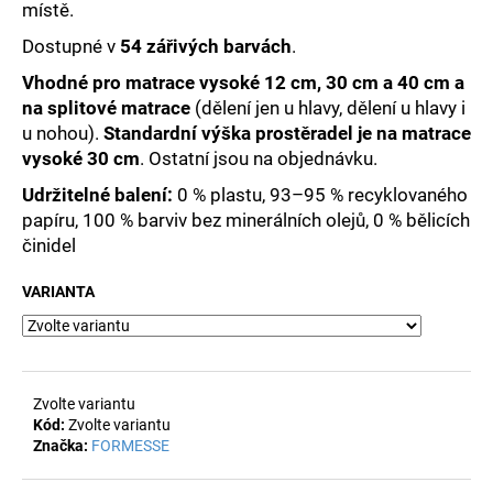
č
místě.
u
Dostupné v
54 zářivých barvách
.
j
e
Vhodné pro matrace vysoké 12 cm, 30 cm a 40 cm a
m
na splitové matrace
(dělení jen u hlavy, dělení u hlavy i
e
u nohou).
Standardní výška prostěradel je na matrace
vysoké 30 cm
. Ostatní jsou na objednávku.
Udržitelné balení:
0 % plastu, 93–95 % recyklovaného
papíru, 100 % barviv bez minerálních olejů, 0 % bělicích
činidel
VARIANTA
Zvolte variantu
Kód:
Zvolte variantu
Značka:
FORMESSE