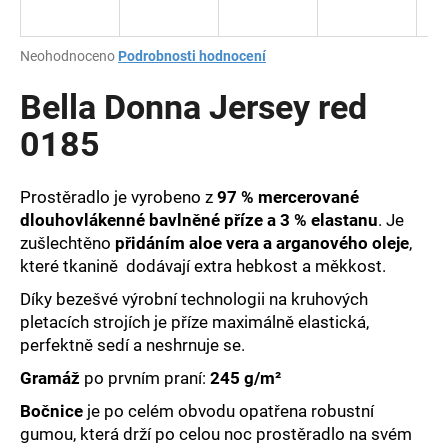
a
j
Průměrné
Neohodnoceno
Podrobnosti hodnocení
í
hodnocení
produktu
Bella Donna Jersey red
t
je
?
0,0
0185
z
5
hvězdiček.
Prostěradlo je vyrobeno z
97 % mercerované
dlouhovlákenné bavlněné příze a 3 % elastanu
. Je
HLEDAT
zušlechtěno
přidáním aloe vera a arganového oleje
,
které tkanině dodávají extra hebkost a měkkost.
Díky bezešvé výrobní technologii na kruhových
D
pletacích strojích je příze maximálně elastická,
o
perfektně sedí a neshrnuje se.
p
Gramáž
po prvním praní:
245 g/m²
o
r
Bočnice
je po celém obvodu opatřena robustní
u
gumou, která drží po celou noc prostěradlo na svém