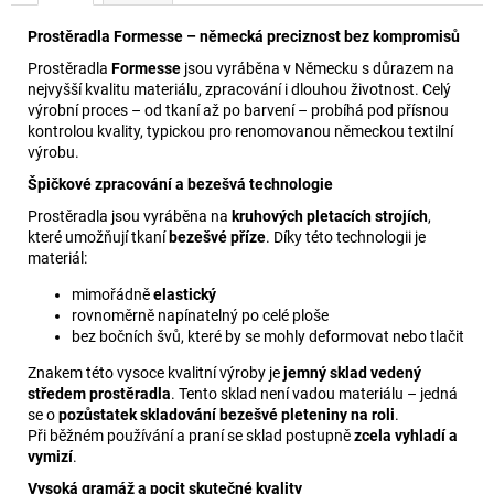
Prostěradla Formesse – německá preciznost bez kompromisů
Prostěradla
Formesse
jsou vyráběna v Německu s důrazem na
nejvyšší kvalitu materiálu, zpracování i dlouhou životnost. Celý
výrobní proces – od tkaní až po barvení – probíhá pod přísnou
kontrolou kvality, typickou pro renomovanou německou textilní
výrobu.
Špičkové zpracování a bezešvá technologie
Prostěradla jsou vyráběna na
kruhových pletacích strojích
,
které umožňují tkaní
bezešvé příze
. Díky této technologii je
materiál:
mimořádně
elastický
rovnoměrně napínatelný po celé ploše
bez bočních švů, které by se mohly deformovat nebo tlačit
Znakem této vysoce kvalitní výroby je
jemný sklad vedený
středem prostěradla
. Tento sklad není vadou materiálu – jedná
se o
pozůstatek skladování bezešvé pleteniny na roli
.
Při běžném používání a praní se sklad postupně
zcela vyhladí a
vymizí
.
Vysoká gramáž a pocit skutečné kvality