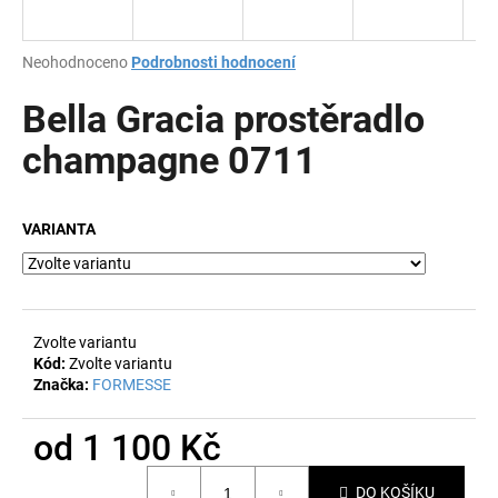
a
j
Průměrné
Neohodnoceno
Podrobnosti hodnocení
í
hodnocení
produktu
Bella Gracia prostěradlo
t
je
?
0,0
champagne 0711
z
5
hvězdiček.
VARIANTA
HLEDAT
Zvolte variantu
D
Kód:
Zvolte variantu
o
Značka:
FORMESSE
p
o
od
1 100 Kč
r
u
Měrná
DO KOŠÍKU
cena: