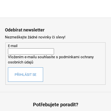
Z
á
Odebírat newsletter
p
Nezmeškejte žádné novinky či slevy!
a
t
E-mail
í
Vložením e-mailu souhlasíte s
podmínkami ochrany
osobních údajů
PŘIHLÁSIT SE
Potřebujete poradit?