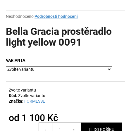
a
j
Průměrné
Neohodnoceno
Podrobnosti hodnocení
í
hodnocení
produktu
Bella Gracia prostěradlo
t
je
?
0,0
light yellow 0091
z
5
hvězdiček.
VARIANTA
HLEDAT
Zvolte variantu
D
Kód:
Zvolte variantu
o
Značka:
FORMESSE
p
o
od
1 100 Kč
r
u
Měrná
DO KOŠÍKU
cena: