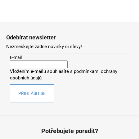
Z
á
Odebírat newsletter
p
Nezmeškejte žádné novinky či slevy!
a
t
E-mail
í
Vložením e-mailu souhlasíte s
podmínkami ochrany
osobních údajů
PŘIHLÁSIT SE
Potřebujete poradit?