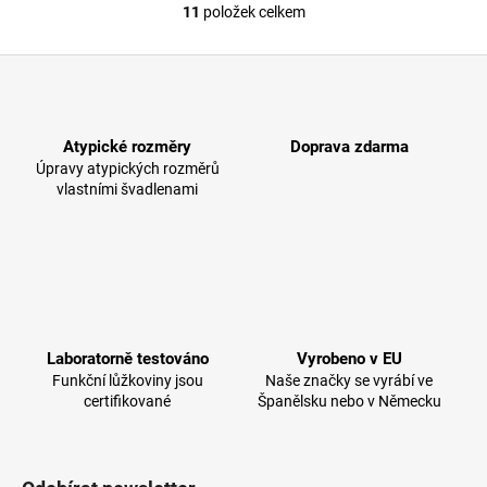
11
položek celkem
O
v
Z
l
á
á
d
p
a
Atypické rozměry
Doprava zdarma
a
c
Úpravy atypických rozměrů
t
í
vlastními švadlenami
í
p
r
v
k
y
v
ý
Laboratorně testováno
Vyrobeno v EU
p
Funkční lůžkoviny jsou
Naše značky se vyrábí ve
certifikované
i
Španělsku nebo v Německu
s
u