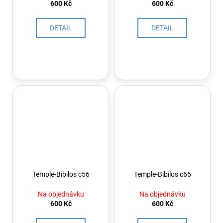
č
600 Kč
600 Kč
u
j
DETAIL
DETAIL
e
m
e
Temple-Bibilos c56
Temple-Bibilos c65
Na objednávku
Na objednávku
600 Kč
600 Kč