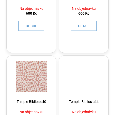
o
a
d
Na objednávku
Na objednávku
j
u
600 Kč
600 Kč
í
k
t
t
DETAIL
DETAIL
?
ů
HLEDAT
D
o
p
o
Temple-Bibilos c40
Temple-Bibilos c44
r
u
Na objednávku
Na objednávku