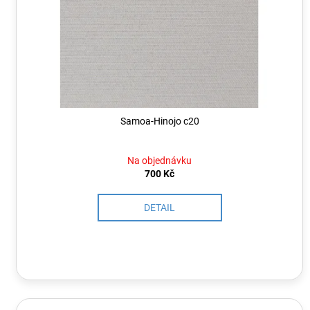
r
ů
o
d
u
k
t
ů
Samoa-Hinojo c20
Na objednávku
700 Kč
DETAIL