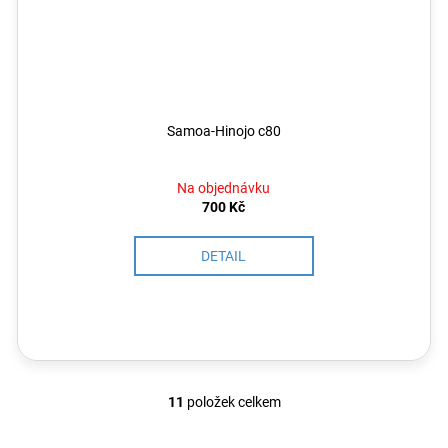
Samoa-Hinojo c80
Na objednávku
700 Kč
DETAIL
11
položek celkem
O
v