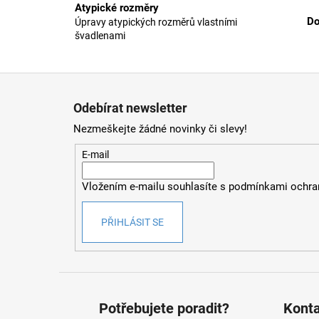
Atypické rozměry
Do
Úpravy atypických rozměrů vlastními
švadlenami
Z
á
Odebírat newsletter
p
Nezmeškejte žádné novinky či slevy!
a
t
E-mail
í
Vložením e-mailu souhlasíte s
podmínkami ochran
PŘIHLÁSIT SE
Potřebujete poradit?
Kont