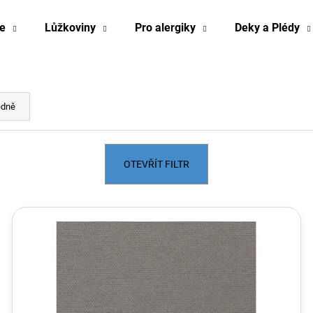
e
Lůžkoviny
Pro alergiky
Deky a Plédy
Co potřebujete najít?
edně
HLEDAT
OTEVŘÍT FILTR
Doporučujeme