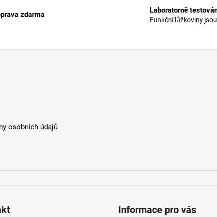
l
Laboratorně testová
á
prava zdarma
Funkční lůžkoviny jsou
d
a
c
í
p
r
v
k
y
v
y osobních údajů
ý
p
i
s
u
akt
Informace pro vás