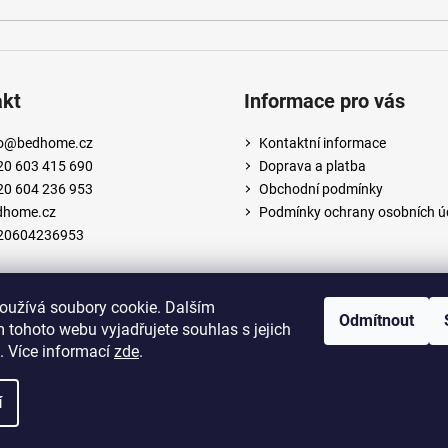
akt
Informace pro vás
o
@
bedhome.cz
Kontaktní informace
20 603 415 690
Doprava a platba
20 604 236 953
Obchodní podmínky
dhome.cz
Podmínky ochrany osobních ú
20604236953
oužívá soubory cookie. Dalším
Odmítnout
 tohoto webu vyjadřujete souhlas s jejich
. Více informací
zde
.
í