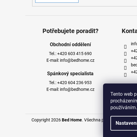
Potřebujete poradit?
Kont
inf
Obchodní oddělení
+4
Tel.:
+420 603 415 690
+4
E-mail:
info@bedhome.cz
be
+4
Spánkový specialista
Tel.:
+420 604 236 953
E-mail:
info@bedhome.cz
Tento web p
procházením
používáním.
Copyright 2026
Bed Home
. Všechna práva vyhrazena.
Nastaven