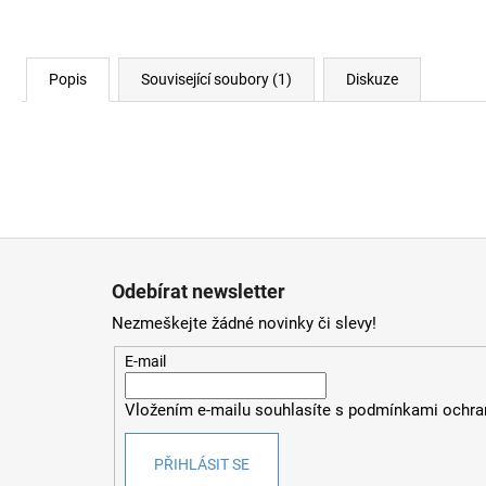
Popis
Související soubory (1)
Diskuze
Z
á
Odebírat newsletter
p
Nezmeškejte žádné novinky či slevy!
a
t
E-mail
í
Vložením e-mailu souhlasíte s
podmínkami ochran
PŘIHLÁSIT SE