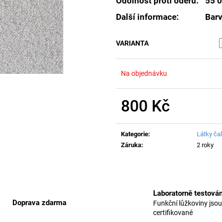
Odolnost proti oděru:
55 0
Další informace:
Barv
VARIANTA
Na objednávku
800 Kč
Měrná
cena:
Kategorie
:
Látky ča
Záruka
:
2 roky
Laboratorně testová
Doprava zdarma
Funkční lůžkoviny jsou
certifikované