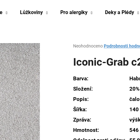
e
Lůžkoviny
Pro alergiky
Deky a Plédy
Co potřebujete najít?
Průměrné
Neohodnoceno
Podrobnosti hodn
hodnocení
produktu
Iconic-Grab c
HLEDAT
je
0,0
z
Barva:
Hab
5
Doporučujeme
hvězdiček.
Složení:
20% 
Popis:
čalo
Šířka:
140
Zpráva:
výš
Hmotnost:
546