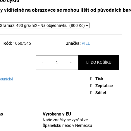
00 cyklů
y viditelné na obrazovce se mohou lišit od původních bar
Kód:
1060/545
Značka:
PIEL
DO KOŠÍKU
Tisk
lounické
Zeptat se
Sdílet
no
Vyrobeno v EU
Naše značky se vyrábí ve
Španělsku nebo v Německu