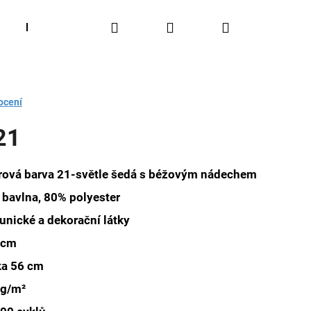
Hledat
Přihlášení
Nákupní
Látky čalounické
Blog
Užitečné rady
O 
košík
ocení
21
rová barva 21-světle šedá s béžovým nádechem
bavlna, 80% polyester
unické a dekorační látky
 cm
ka 56 cm
 g/m²