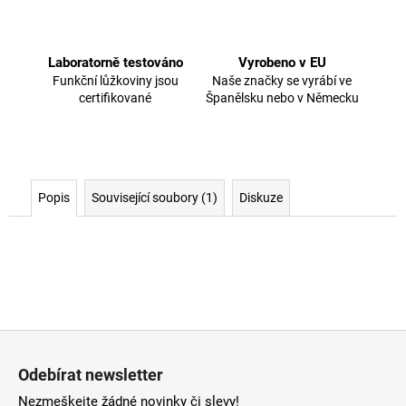
Laboratorně testováno
Vyrobeno v EU
Funkční lůžkoviny jsou
Naše značky se vyrábí ve
certifikované
Španělsku nebo v Německu
Popis
Související soubory (1)
Diskuze
Z
á
Odebírat newsletter
p
Nezmeškejte žádné novinky či slevy!