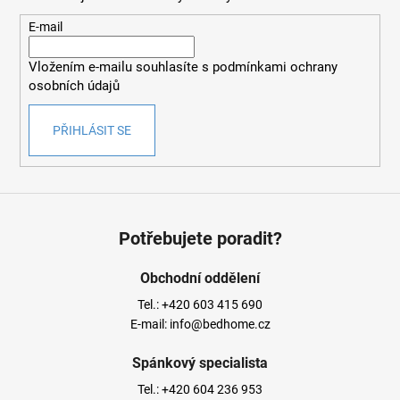
a
t
E-mail
í
Vložením e-mailu souhlasíte s
podmínkami ochrany
osobních údajů
PŘIHLÁSIT SE
Potřebujete poradit?
Obchodní oddělení
Tel.:
+420 603 415 690
E-mail:
info@bedhome.cz
Spánkový specialista
Tel.:
+420 604 236 953