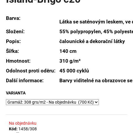
je
a
0,0
z
j
Barva:
5
Látka se saténovým leskem, ve 
í
hvězdiček.
t
Složení:
55% polypropylen, 45% polyest
?
Popis:
čalounické a dekorační látky
Šířka:
140 cm
Hmotnost:
310 g/m²
HLEDAT
Odolnost proti oděru:
45 000 cyklů
Další informace:
Barvy viditelné na obrazovce se
VARIANTA
D
o
p
o
r
Na objednávku
u
Kód:
1458/308