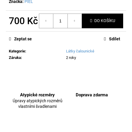
č
Značka:
PIEL
u
j
700 Kč
e
DO KOŠÍKU
m
Měrná
e
cena:
Zeptat se
Sdílet
Kategorie
:
Látky čalounické
Záruka
:
2 roky
Atypické rozměry
Doprava zdarma
Úpravy atypických rozměrů
vlastními švadlenami