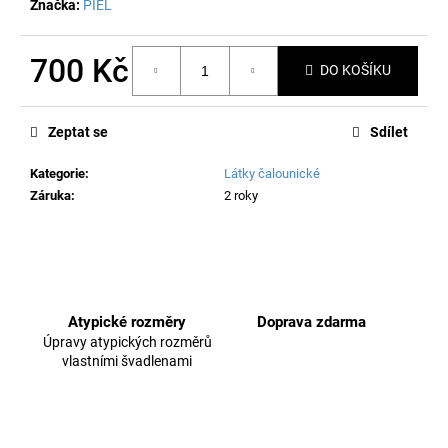
č
Značka:
PIEL
u
j
700 Kč
e
DO KOŠÍKU
m
Měrná
e
cena:
Zeptat se
Sdílet
Kategorie
:
Látky čalounické
Záruka
:
2 roky
Atypické rozměry
Doprava zdarma
Úpravy atypických rozměrů
vlastními švadlenami