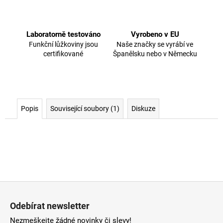
Laboratorně testováno
Vyrobeno v EU
Funkční lůžkoviny jsou
Naše značky se vyrábí ve
certifikované
Španělsku nebo v Německu
Popis
Související soubory (1)
Diskuze
Z
á
Odebírat newsletter
p
Nezmeškejte žádné novinky či slevy!