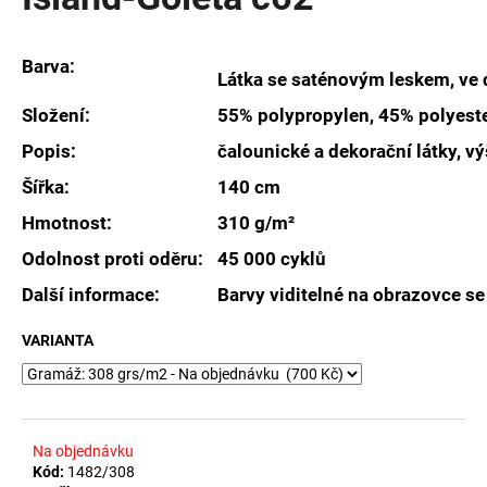
je
a
0,0
z
j
Barva:
5
Látka se saténovým leskem, ve 
í
hvězdiček.
t
Složení:
55% polypropylen, 45% polyest
?
Popis:
čalounické a dekorační látky, v
Šířka:
140 cm
Hmotnost:
310 g/m²
HLEDAT
Odolnost proti oděru:
45 000 cyklů
Další informace:
Barvy viditelné na obrazovce se
VARIANTA
D
o
p
o
r
Na objednávku
u
Kód:
1482/308