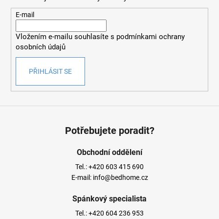
a
t
E-mail
í
Vložením e-mailu souhlasíte s
podmínkami ochrany
osobních údajů
PŘIHLÁSIT SE
Potřebujete poradit?
Obchodní oddělení
Tel.:
+420 603 415 690
E-mail:
info@bedhome.cz
Spánkový specialista
Tel.:
+420 604 236 953