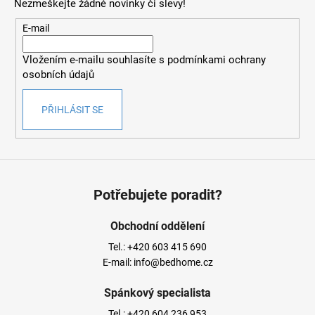
Nezmeškejte žádné novinky či slevy!
a
t
E-mail
í
Vložením e-mailu souhlasíte s
podmínkami ochrany
osobních údajů
PŘIHLÁSIT SE
Potřebujete poradit?
Obchodní oddělení
Tel.:
+420 603 415 690
E-mail:
info@bedhome.cz
Spánkový specialista
Tel.:
+420 604 236 953