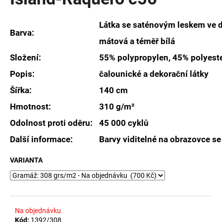
je
a
0,0
z
j
Látka se saténovým leskem ve 
5
Barva:
í
hvězdiček.
mátová a téměř bílá
t
Složení:
55% polypropylen, 45% polyest
?
Popis:
čalounické a dekorační látky
Šířka:
140 cm
Hmotnost:
310 g/m²
HLEDAT
Odolnost proti oděru:
45 000 cyklů
Další informace:
Barvy viditelné na obrazovce se
D
VARIANTA
o
p
o
r
Na objednávku
u
Kód:
1392/308