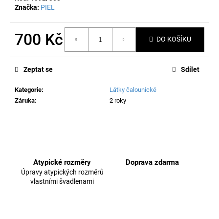
č
Značka:
PIEL
u
j
e
700 Kč
DO KOŠÍKU
m
Měrná
e
cena:
Zeptat se
Sdílet
Kategorie
:
Látky čalounické
Záruka
:
2 roky
Atypické rozměry
Doprava zdarma
Úpravy atypických rozměrů
vlastními švadlenami