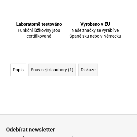
Laboratorně testováno
Vyrobeno v EU
Funkční lůžkoviny jsou
Naše značky se vyrábí ve
certifikované
Španělsku nebo v Německu
Popis
Související soubory (1)
Diskuze
Z
á
Odebírat newsletter
p