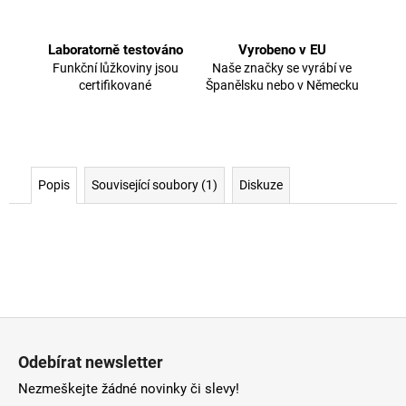
Laboratorně testováno
Vyrobeno v EU
Funkční lůžkoviny jsou
Naše značky se vyrábí ve
certifikované
Španělsku nebo v Německu
Popis
Související soubory (1)
Diskuze
Z
á
Odebírat newsletter
p
Nezmeškejte žádné novinky či slevy!
a