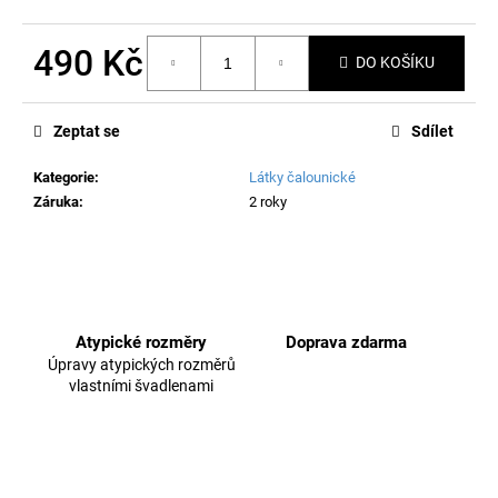
č
u
j
490 Kč
DO KOŠÍKU
e
Měrná
m
cena:
e
Zeptat se
Sdílet
Kategorie
:
Látky čalounické
Záruka
:
2 roky
Atypické rozměry
Doprava zdarma
Úpravy atypických rozměrů
vlastními švadlenami