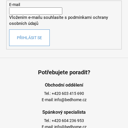
t
E-mail
í
Vložením e-mailu souhlasíte s
podmínkami ochrany
osobních údajů
PŘIHLÁSIT SE
Potřebujete poradit?
Obchodní oddělení
Tel.:
+420 603 415 690
E-mail:
info@bedhome.cz
Spánkový specialista
Tel.:
+420 604 236 953
E-mail:
info@bedhome.cz