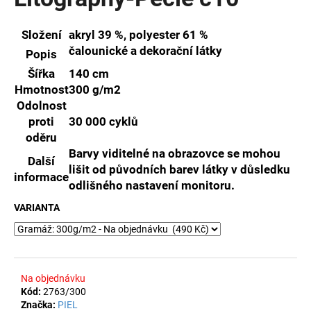
je
a
0,0
z
j
Složení
akryl 39 %, polyester 61 %
5
čalounické a dekorační látky
í
Popis
hvězdiček.
t
Šířka
140 cm
?
Hmotnost
300 g/m2
Odolnost
proti
30 000 cyklů
oděru
Barvy viditelné na obrazovce se mohou
Další
HLEDAT
lišit od původních barev látky v důsledku
informace
odlišného nastavení monitoru.
VARIANTA
D
o
p
o
Na objednávku
r
Kód:
2763/300
u
Značka:
PIEL