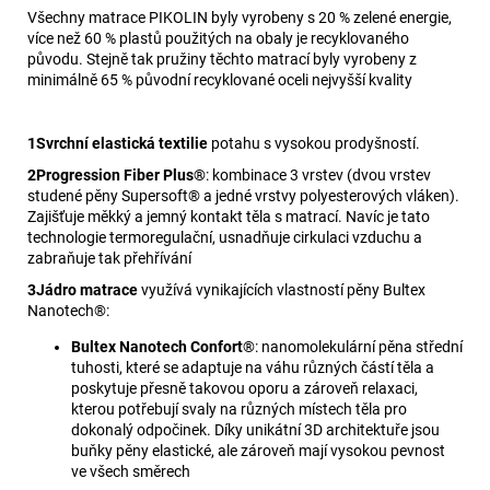
Všechny matrace PIKOLIN byly vyrobeny s 20 % zelené energie,
více než 60 % plastů použitých na obaly je recyklovaného
původu. Stejně tak pružiny těchto matrací byly vyrobeny z
minimálně 65 % původní recyklované oceli nejvyšší kvality
1
Svrchní elastická textilie
potahu s vysokou prodyšností.
2
Progression Fiber Plus®
: kombinace 3 vrstev (dvou vrstev
studené pěny Supersoft® a jedné vrstvy polyesterových vláken).
Zajišťuje měkký a jemný kontakt těla s matrací. Navíc je tato
technologie termoregulační, usnadňuje cirkulaci vzduchu a
zabraňuje tak přehřívání
3
Jádro matrace
využívá vynikajících vlastností pěny Bultex
Nanotech®:
Bultex Nanotech Confort
®: nanomolekulární pěna střední
tuhosti, které se adaptuje na váhu různých částí těla a
poskytuje přesně takovou oporu a zároveň relaxaci,
kterou potřebují svaly na různých místech těla pro
dokonalý odpočinek. Díky unikátní 3D architektuře jsou
buňky pěny elastické, ale zároveň mají vysokou pevnost
ve všech směrech