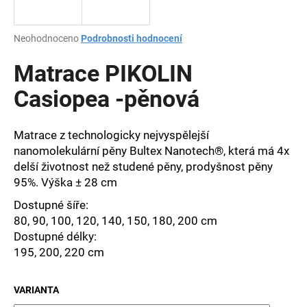
a
j
Průměrné
Neohodnoceno
Podrobnosti hodnocení
í
hodnocení
produktu
Matrace PIKOLIN
t
je
?
0,0
Casiopea -pěnová
z
5
hvězdiček.
Matrace z technologicky nejvyspělejší
nanomolekulární pěny Bultex Nanotech®, která má 4x
HLEDAT
delší životnost než studené pěny, prodyšnost pěny
95%. Výška ± 28 cm
Dostupné šíře:
D
80, 90, 100, 120, 140, 150, 180, 200 cm
o
Dostupné délky:
p
195, 200, 220 cm
o
r
VARIANTA
u