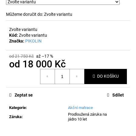
č
u
j
Můžeme doručit do:
Zvolte variantu
e
m
Zvolte variantu
e
Kód:
Zvolte variantu
Značka:
PIKOLIN
od 21 750 Kč
až –17 %
od
18 000 Kč
Měrná
DO KOŠÍKU
cena:
Zeptat se
Sdílet
Kategorie
:
Akční matrace
Prodloužená záruka na
Záruka
:
jádro 10 let