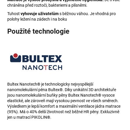
chráněna před roztoči, bakteriemi a plísněmi.
Tuhost
vyhovuje uživatelům
s běžnou váhou. Je vhodná pro
polohy ležení na zádech i na boku
Použité technologie
Bultex Nanotech® je technologicky nejvyspělejší
nanomolekulární pěna Bultex®. Díky unikátní 3D architektuře
jsou nanomolekulární buňky pěny Bultex Nanotech® vysoce
elastické, ale zároveň mají vysokou pevnost ve všech směrech.
Výsledkem je lepší komfort a maximální ventilace jádra matrace
(95%). Má o 40% delší životnost než běžné HR pěny. Exkluzivně
jen u matrací PIKOLIN®.