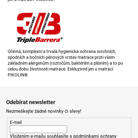
Účinná, komplexní a trvalá hygienická ochrana svrchních,
spodních a bočních pěnových vrstev matrace proti všem
základním alergenům (roztočům, baktériím a plísním) a to po
celou dobu životnosti matrace. Exkluzivně jen u matrací
PIKOLIN®.
Z
á
Odebírat newsletter
p
Nezmeškejte žádné novinky či slevy!
a
t
E-mail
í
Vložením e-mailu souhlasíte s
podmínkami ochrany