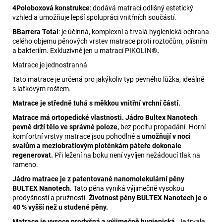
4
Poloboxová konstrukce
: dodává matraci odlišný estetický
vzhled a umožňuje lepší spolupráci vnitřních součástí.
B
Barrera Total
: je účinná, komplexní a trvalá hygienická ochrana
celého objemu pěnových vrstev matrace proti roztočům, plísním
a bakteriím. Exkluzivně jen u matrací PIKOLIN
®.
Matrace je jednostranná
Tato matrace je určená pro jakýkoliv typ pevného lůžka, ideálně
s laťkovým roštem.
Matrace je středně tuhá s měkkou vnitřní vrchní částí.
Matrace má ortopedické vlastnosti. Jádro Bultex Nanotech
pevně drží tělo ve správné poloze,
bez pocitu propadání. Horní
komfortní vrstvy matrace jsou pohodlné a
umožňují v noci
svalům a meziobratlovým ploténkám páteře dokonale
regenerovat.
Při ležení na boku není vyvíjen nežádoucí tlak na
rameno.
Jádro matrace je z patentované nanomolekulární pěny
BULTEX Nanotech.
Tato pěna vyniká výjimečně vysokou
prodyšností a pružností.
Životnost pěny BULTEX Nanotech je o
40 % vyšší než u studené pěny.
Matrace je vysoce prodyšná a výjimečně hygienická.
Je trvale