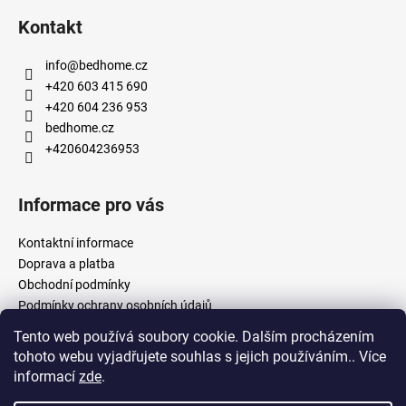
Kontakt
info
@
bedhome.cz
+420 603 415 690
+420 604 236 953
bedhome.cz
+420604236953
Informace pro vás
Kontaktní informace
Doprava a platba
Obchodní podmínky
Podmínky ochrany osobních údajů
Tento web používá soubory cookie. Dalším procházením
tohoto webu vyjadřujete souhlas s jejich používáním.. Více
Facebook
informací
zde
.