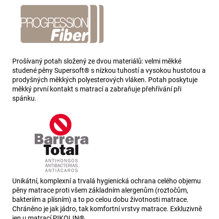
Prošívaný potah složený ze dvou materiálů: velmi měkké
studené pěny Supersoft® s nízkou tuhostí a vysokou hustotou a
prodyšných měkkých polyesterových vláken. Potah poskytuje
měkký první kontakt s matrací a zabraňuje přehřívání při
spánku.
Unikátní, komplexní a trvalá hygienická ochrana celého objemu
pěny matrace proti všem základním alergenům (roztočům,
bakteriím a plísním) a to po celou dobu životnosti matrace.
Chráněno je jak jádro, tak komfortní vrstvy matrace. Exkluzivně
jen u matrací PIKOLIN®.