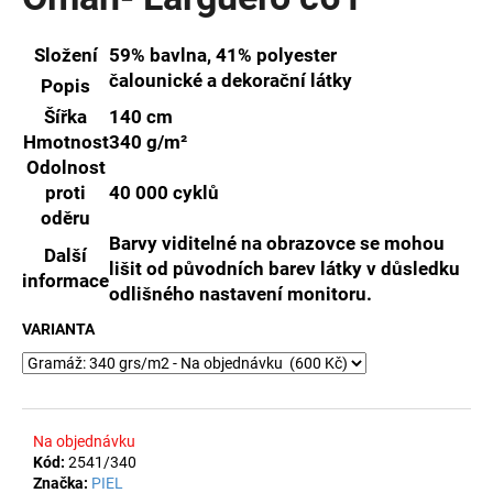
je
a
0,0
z
j
Složení
59% bavlna, 41% polyester
5
čalounické a dekorační látky
í
Popis
hvězdiček.
t
Šířka
140 cm
?
Hmotnost
340 g/m²
Odolnost
proti
40 000 cyklů
oděru
Barvy viditelné na obrazovce se mohou
Další
HLEDAT
lišit od původních barev látky v důsledku
informace
odlišného nastavení monitoru.
VARIANTA
D
o
p
o
Na objednávku
r
Kód:
2541/340
u
Značka:
PIEL