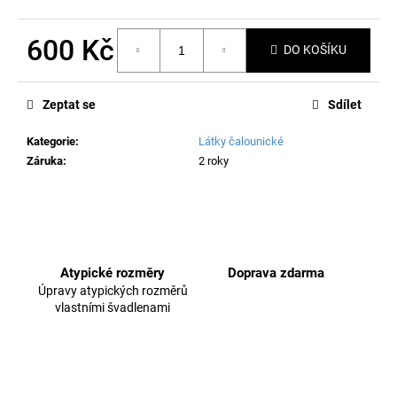
č
u
j
600 Kč
DO KOŠÍKU
e
Měrná
m
cena:
e
Zeptat se
Sdílet
Kategorie
:
Látky čalounické
Záruka
:
2 roky
Atypické rozměry
Doprava zdarma
Úpravy atypických rozměrů
vlastními švadlenami