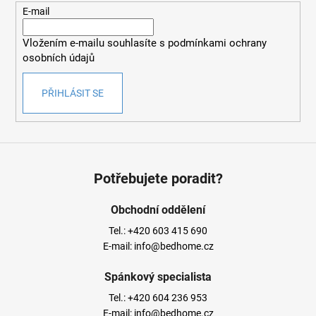
t
E-mail
í
Vložením e-mailu souhlasíte s
podmínkami ochrany
osobních údajů
PŘIHLÁSIT SE
Potřebujete poradit?
Obchodní oddělení
Tel.:
+420 603 415 690
E-mail:
info@bedhome.cz
Spánkový specialista
Tel.:
+420 604 236 953
E-mail:
info@bedhome.cz