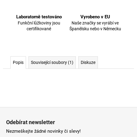
Laboratorně testováno
Vyrobeno v EU
Funkční lůžkoviny jsou
Naše značky se vyrábí ve
certifikované
Španělsku nebo v Německu
Popis
Související soubory (1)
Diskuze
Z
á
Odebírat newsletter
p
Nezmeškejte žádné novinky či slevy!
a