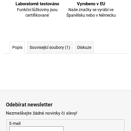
Laboratorně testováno
Vyrobeno v EU
Funkční lůžkoviny jsou
Naše značky se vyrábí ve
certifikované
Španělsku nebo v Německu
Popis
Související soubory (1)
Diskuze
Z
á
Odebírat newsletter
p
Nezmeškejte žádné novinky či slevy!
a
t
E-mail