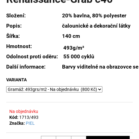
je
a
0,0
z
j
Složení:
20% bavlna, 80% polyester
5
í
hvězdiček.
Popis:
čalounické a dekorační látky
t
Šířka:
140 cm
?
Hmotnost:
493g/m²
Odolnost proti oděru:
55 000 cyklů
Další informace:
Barvy viditelné na obrazovce se
HLEDAT
VARIANTA
D
o
Na objednávku
p
Kód:
1713/493
o
Značka:
PIEL
r
u