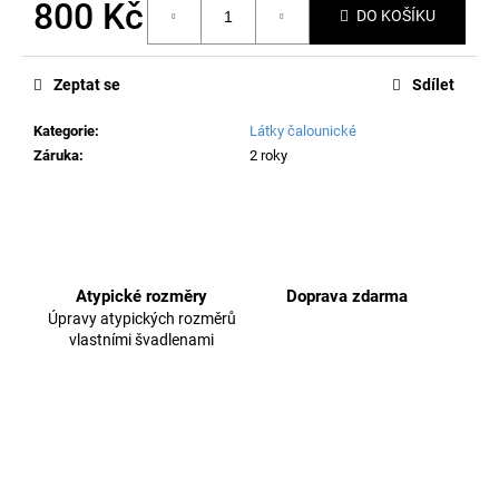
č
800 Kč
DO KOŠÍKU
u
Měrná
j
cena:
e
Zeptat se
Sdílet
m
e
Kategorie
:
Látky čalounické
Záruka
:
2 roky
Atypické rozměry
Doprava zdarma
Úpravy atypických rozměrů
vlastními švadlenami