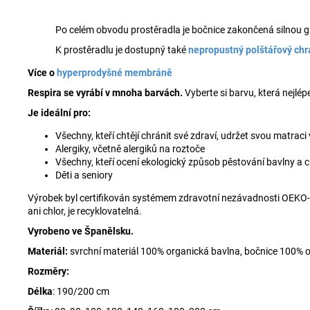
Po celém obvodu prostěradla je bočnice zakončená silnou g
K prostěradlu je dostupný také
nepropustný polštářový chr
Více o
hyperprodyšné membráně
Respira se vyrábí v mnoha barvách.
Vyberte si barvu, která nejlép
Je ideální pro:
Všechny, kteří chtějí chránit své zdraví, udržet svou matraci v
Alergiky, včetně alergiků na roztoče
Všechny, kteří ocení ekologický způsob pěstování bavlny a ch
Děti a seniory
Výrobek byl certifikován systémem zdravotní nezávadnosti OEKO-
ani chlor, je recyklovatelná.
Vyrobeno ve Španělsku.
Materiál:
svrchní materiál 100% organická bavlna, bočnice 100%
Rozměry:
Délka
: 190/200 cm