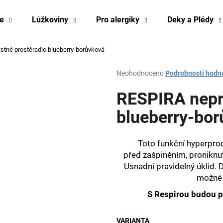
e
Lůžkoviny
Pro alergiky
Deky a Plédy
tné prostěradlo blueberry-borůvková
Co potřebujete najít?
Průměrné
Neohodnoceno
Podrobnosti hodn
hodnocení
produktu
RESPIRA nepr
HLEDAT
je
0,0
blueberry-bo
z
5
Doporučujeme
hvězdiček.
Toto funkční hyperprod
před zašpiněním, proniknutí
Usnadní pravidelný úklid. 
možné 
S Respirou budou po
VARIANTA