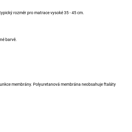
typický rozměr pro matrace vysoké 35 - 45 cm.
jné barvě.
é funkce membrány. Polyuretanová membrána neobsahuje ftaláty