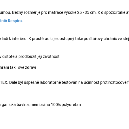
umou. Běžný rozměr je pro matrace vysoké 25 - 35 cm. K dispozici také a
ánič Respira
.
e ladí k interiéru. K prostěradlu je dostupný také polštářový chránič ve ste
 čistotě a prodloužit její životnost
rání tak i své zdraví
TEX. Dále byl úspěšně laboratorně testován na účinnost protiroztočov
 organická bavlna, membrána 100% polyuretan