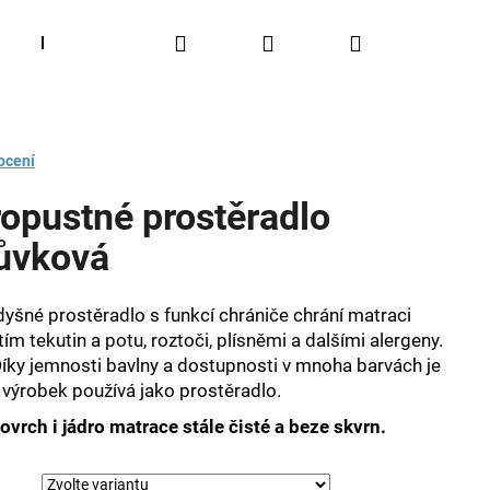
Hledat
Přihlášení
Nákupní
Látky čalounické
Blog
Užitečné rady
O 
košík
ocení
opustné prostěradlo
růvková
yšné prostěradlo s funkcí chrániče chrání matraci
m tekutin a potu, roztoči, plísněmi a dalšími alergeny.
Díky jemnosti bavlny a dostupnosti v mnoha barvách je
výrobek používá jako prostěradlo.
vrch i jádro matrace stále čisté a beze skvrn.