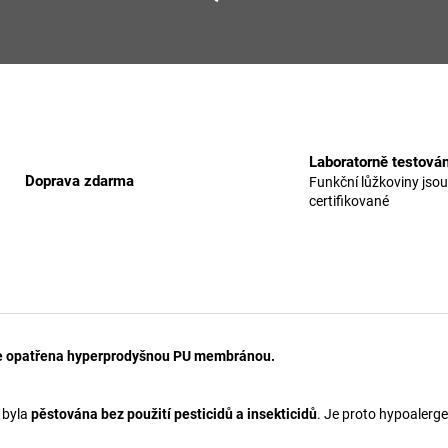
Laboratorně testová
Doprava zdarma
Funkční lůžkoviny jsou
certifikované
á je opatřena hyperprodyšnou PU membránou.
 byla
pěstována bez použití pesticidů a insekticidů
. Je proto hypoalerg