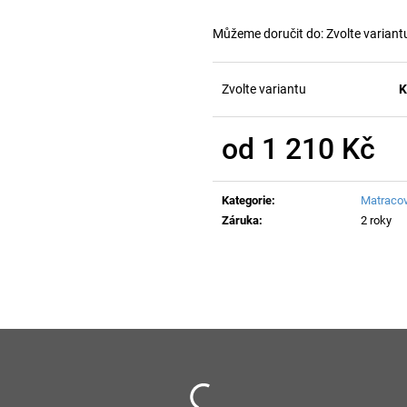
Můžeme doručit do:
Zvolte variant
Zvolte variantu
K
od
1 210 Kč
Měrná
cena:
Kategorie
:
Matracov
Záruka
:
2 roky