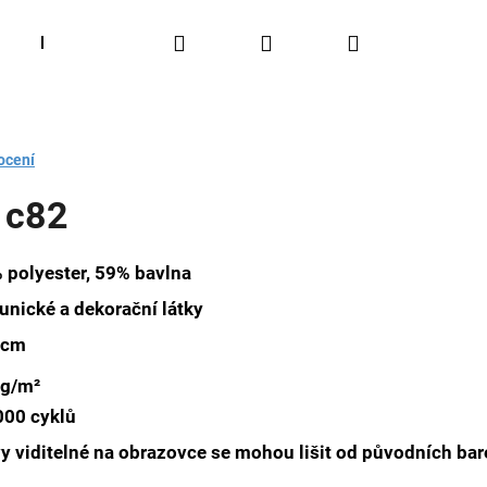
Hledat
Přihlášení
Nákupní
Látky čalounické
Blog
Užitečné rady
O 
košík
ocení
 c82
polyester, 59% bavlna
unické a dekorační látky
 cm
g/m²
000 cyklů
y viditelné na obrazovce se mohou lišit od původních bar