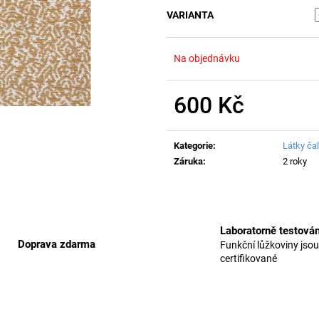
VARIANTA
Na objednávku
600 Kč
Měrná
cena:
Kategorie
:
Látky ča
Záruka
:
2 roky
Laboratorně testová
Doprava zdarma
Funkční lůžkoviny jsou
certifikované