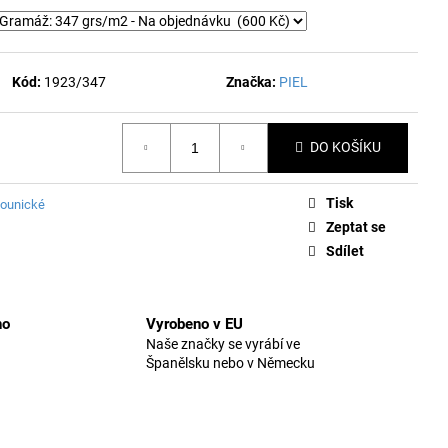
Kód:
1923/347
Značka:
PIEL
DO KOŠÍKU
Tisk
lounické
Zeptat se
Sdílet
no
Vyrobeno v EU
Naše značky se vyrábí ve
Španělsku nebo v Německu