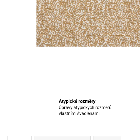
Atypické rozměry
Úpravy atypických rozměrů
vlastními švadlenami