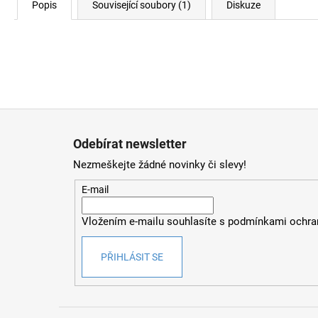
Popis
Související soubory (1)
Diskuze
Z
á
Odebírat newsletter
p
Nezmeškejte žádné novinky či slevy!
a
t
E-mail
í
Vložením e-mailu souhlasíte s
podmínkami ochran
PŘIHLÁSIT SE