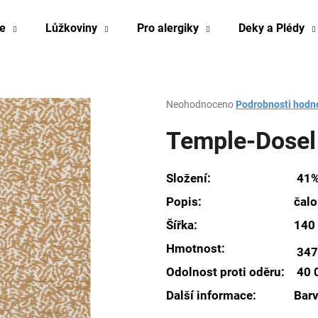
e
Lůžkoviny
Pro alergiky
Deky a Plédy
Co potřebujete najít?
Průměrné
Neohodnoceno
Podrobnosti hodn
hodnocení
produktu
Temple-Dosel
HLEDAT
je
0,0
z
Složení:
41% 
5
Doporučujeme
hvězdiček.
Popis:
čalo
Šířka:
140
Hmotnost:
347
Odolnost proti oděru:
40 
Další informace:
Barv