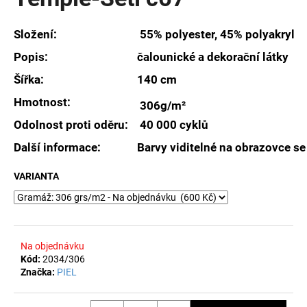
je
a
0,0
z
j
Složení:
55% polyester, 45% polyakryl
5
í
hvězdiček.
Popis:
čalounické a dekorační látky
t
Šířka:
140 cm
?
Hmotnost:
306g/m²
Odolnost proti oděru:
40 000 cyklů
Další informace:
Barvy viditelné na obrazovce se
HLEDAT
VARIANTA
D
o
Na objednávku
p
Kód:
2034/306
o
Značka:
PIEL
r
u