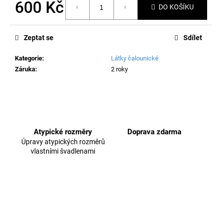
č
600 Kč
DO KOŠÍKU
u
Měrná
j
cena:
e
Zeptat se
Sdílet
m
e
Kategorie
:
Látky čalounické
Záruka
:
2 roky
Atypické rozměry
Doprava zdarma
Úpravy atypických rozměrů
vlastními švadlenami