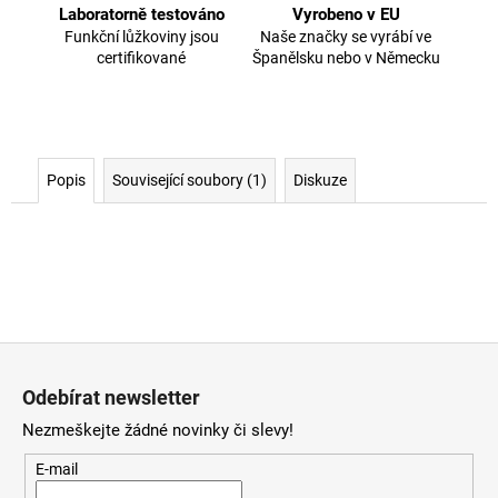
Laboratorně testováno
Vyrobeno v EU
Funkční lůžkoviny jsou
Naše značky se vyrábí ve
certifikované
Španělsku nebo v Německu
Popis
Související soubory (1)
Diskuze
Z
á
Odebírat newsletter
p
Nezmeškejte žádné novinky či slevy!
a
t
E-mail